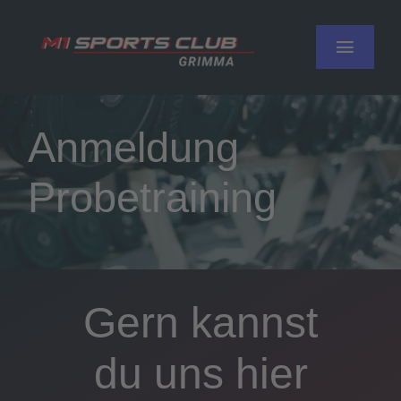
Zum
Inhalt
Toggle
springen
Navigat
Probetraining
Anmeldung
Fitnessstudio
Probetraining
Leistungen
Kontakt
Gern kannst
du uns hier