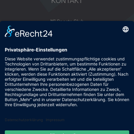
KONTAKT
M1 Sports Club
MWD GmbH
Südstraße 80 | Haus 86.5
04668 Grimma
Telefon: (03437) 97 22 44
E-Mail:
info@m1sportsclub.de